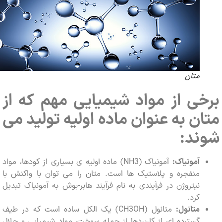
متان
ی از مواد شیمیایی مهم که از
ن به عنوان ماده اولیه تولید می
ند:
آمونیاک:
آمونیاک (NH3) ماده اولیه ی بسیاری از کودها، مواد
منفجره و پلاستیک ها است. متان را می توان با واکنش با
نیتروژن در فرآیندی به نام فرآیند هابر-بوش به آمونیاک تبدیل
کرد.
متانول:
متانول (CH3OH) یک الکل ساده است که در طیف
گسترده ای از کاربردها از جمله سوخت، مواد شیمیایی و حلال