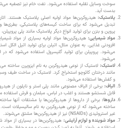
سوخت وسایل نقلیه استفاده می‌شود. نفت خام نیز تصفیه می‌ش
بدست آید.
پلاستیک:
هیدروکربن‌ها مواد اولیه اصلی پلاستیک هستند. اتان 
تبدیل می‌شود که برای ساخت کیسه‌های پلاستیکی، بطری‌ها و سا
پروپن و بنزن برای تولید انواع دیگر پلاستیک مانند پلی پروپیلن، 
مواد شیمیایی:
هیدروکربن‌ها مواد اولیه بسیاری از مواد شیمیا
افزودنی غذایی. به عنوان مثال، اتیلن برای تولید اتیل الکل اس
می‌شود. پروپیلن برای تولید گلیسرول استفاده می‌شود که در ل
می‌شود.
لاستیک:
لاستیک از نوعی هیدروکربن به نام ایزوپرن ساخته می‌شو
مانند درختان کائوچو استخراج کرد. لاستیک در ساخت طیف وسی
و کفش‌ها استفاده می‌شود.
الیاف:
برخی از الیاف مصنوعی مانند پلی استر و نایلون از هیدروک
قابل شستشو هستند و اغلب در لباس، مبلمان و فرش استفاده می
داروها:
برخی از داروها از هیدروکربن‌ها یا مشتقات آنها ساخته
ساخته می‌شود که از نوعی هیدروکربن به نام سالیسیلات است. د
غیر استروئیدی (NSAIDs) نیز از هیدروکربن‌ها مشتق می‌شوند.
مواد شوینده و لوازم آرایشی:
هیدروکربن‌ها در بسیاری از مواد ش
استفاده می‌شوند. آنها به تمیز کردن پوست و مو و حفظ رطوبت آ