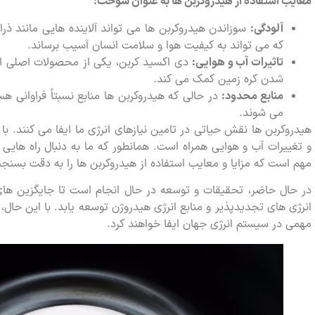
معایب استفاده از هیدروکربن ها به عنوان سوخت:
آلودگی:
سوزاندن هیدروکربن ها می تواند آلاینده هایی مانند ذر
که می تواند به کیفیت هوا و سلامت انسان آسیب برساند.
تاثیرات آب و هوایی:
دی اکسید کربن، یکی از محصولات اصلی احت
شدن کره زمین کمک می کند.
منابع محدود:
در حالی که هیدروکربن ها منابع نسبتاً فراوانی ه
می شوند.
هیدروکربن ها نقش حیاتی در تامین نیازهای انرژی ما ایفا می کنند. با 
و تغییرات آب و هوایی همراه است. همانطور که ما به دنبال راه هایی ب
مهم است که مزایا و معایب استفاده از هیدروکربن ها را به دقت بسنجی
در حال حاضر، تحقیقات و توسعه در حال انجام است تا جایگزین های 
انرژی های تجدیدپذیر و منابع انرژی هیدروژن توسعه یابد. با این حال،
مهمی در سیستم انرژی جهان ایفا خواهند کرد.