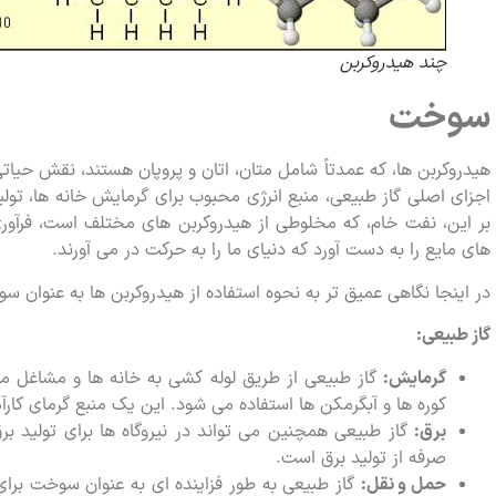
چند هیدروکربن
سوخت
هیدروکربن ها، که عمدتاً شامل متان، اتان و پروپان هستند، نقش حیاتی 
اجزای اصلی گاز طبیعی، منبع انرژی محبوب برای گرمایش خانه ها، تولید
بر این، نفت خام، که مخلوطی از هیدروکربن های مختلف است، فرآ
های مایع را به دست آورد که دنیای ما را به حرکت در می آورند.
در اینجا نگاهی عمیق تر به نحوه استفاده از هیدروکربن ها به عنوان سو
گاز طبیعی:
گرمایش:
گاز طبیعی از طریق لوله کشی به خانه ها و مشاغل من
کوره ها و آبگرمکن ها استفاده می شود. این یک منبع گرمای کارآم
برق:
گاز طبیعی همچنین می تواند در نیروگاه ها برای تولید بر
صرفه از تولید برق است.
حمل و نقل:
گاز طبیعی به طور فزاینده ای به عنوان سوخت برای 