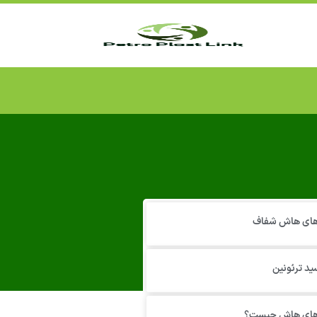
 های هاش شفاف
ید ترئونین
 های هاش چیست؟