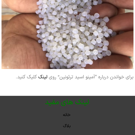
خواندن درباره “آمینو اسید ترئونین” روی
لینک
کلیک کنید.
لینک های مفید
خانه
بلاگ