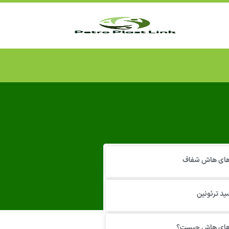
 های هاش شفاف
ید ترئونین
 های هاش چیست؟