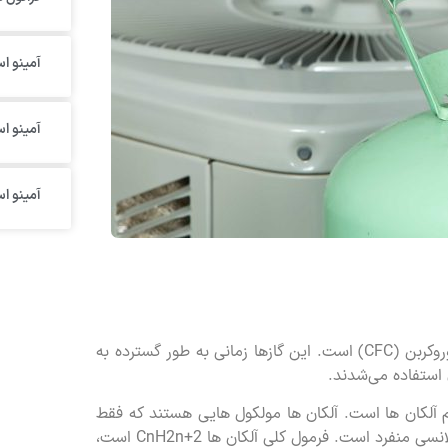
آمینو اس
آمینو ا
آمینو ا
گاز فریون (Freon) نام تجاری گروهی از مواد شیمیایی به نام کلروفلوئوروکربن (CFC) است. این گازها زمانی به طور گسترده به
 استفاده می‌شدند.
م آلکان ها است. آلکان ها مولکول هایی هستند که فقط
حاوی اتم های کربن و هیدروژن هستند و پیوندهای آنها به صورت کووالانسی منفرد است. فرمول کلی آلکان ها CnH2n+2 است،