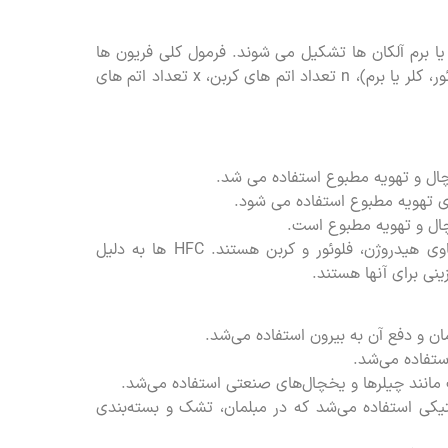
ر یا برم آلکان ها تشکیل می شوند. فرمول کلی فریون ها
CXnH2n-x-y-z است، جایی که C یک اتم کربن، X یک اتم هالوژن (فلوئور، کلر یا برم)، n تعداد اتم های کربن، x تعداد اتم های
هیدروفلوئوروکربن (HFC) ها گروهی از فریون ها هستند که حاوی هیدروژن، فلوئور و کربن هستند. HFC ها به دلیل
نی برای آنها هستند.
ن و دفع آن به بیرون استفاده می‌شد.
تفاده می‌شد.
انند چیلرها و یخچال‌های صنعتی استفاده می‌شد.
یکی استفاده می‌شد که در مبلمان، تشک و بسته‌بندی