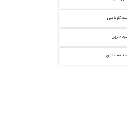
ید گلوتامین
سید سرین
سید سیستئین