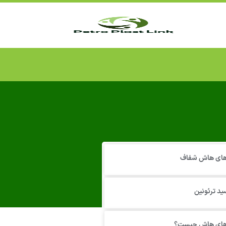
 های هاش شفاف
ید ترئونین
 های هاش چیست؟