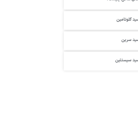
ید گلوتامین
سید سرین
سید سیستئین