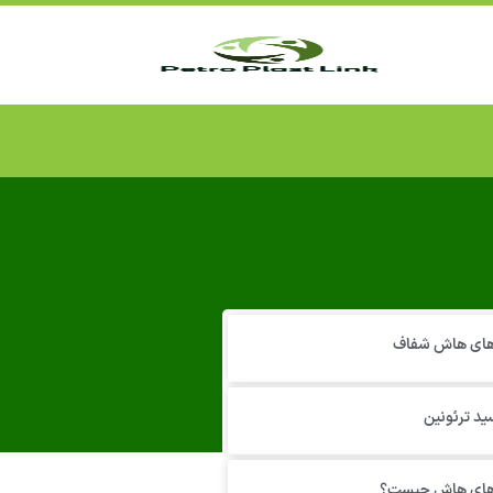
 های هاش شفاف
ید ترئونین
 های هاش چیست؟