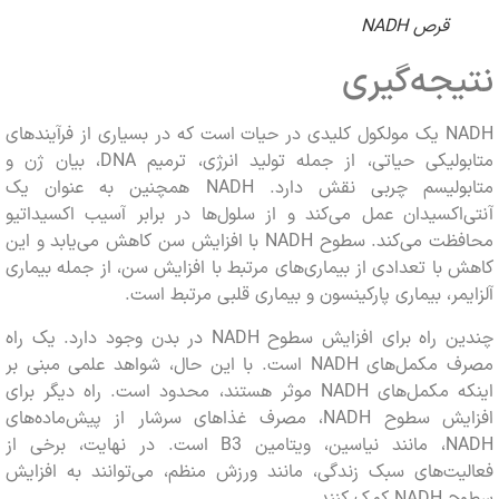
قرص NADH
جه‌گیری
NADH یک مولکول کلیدی در حیات است که در بسیاری از فرآیندهای
متابولیکی حیاتی، از جمله تولید انرژی، ترمیم DNA، بیان ژن و
متابولیسم چربی نقش دارد. NADH همچنین به عنوان یک
اکسیدان عمل می‌کند و از سلول‌ها در برابر آسیب اکسیداتیو
محافظت می‌کند. سطوح NADH با افزایش سن کاهش می‌یابد و این
با تعدادی از بیماری‌های مرتبط با افزایش سن، از جمله بیماری
مر، بیماری پارکینسون و بیماری قلبی مرتبط است.
چندین راه برای افزایش سطوح NADH در بدن وجود دارد. یک راه
مصرف مکمل‌های NADH است. با این حال، شواهد علمی مبنی بر
اینکه مکمل‌های NADH موثر هستند، محدود است. راه دیگر برای
افزایش سطوح NADH، مصرف غذاهای سرشار از پیش‌ماده‌های
NADH، مانند نیاسین، ویتامین B3 است. در نهایت، برخی از
یت‌های سبک زندگی، مانند ورزش منظم، می‌توانند به افزایش
 کنند.