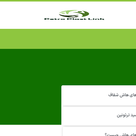
 های هاش شفاف
ید ترئونین
 های هاش چیست؟