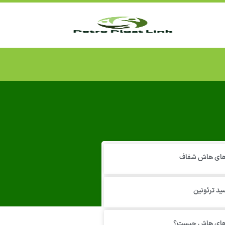
 های هاش شفاف
ید ترئونین
 های هاش چیست؟