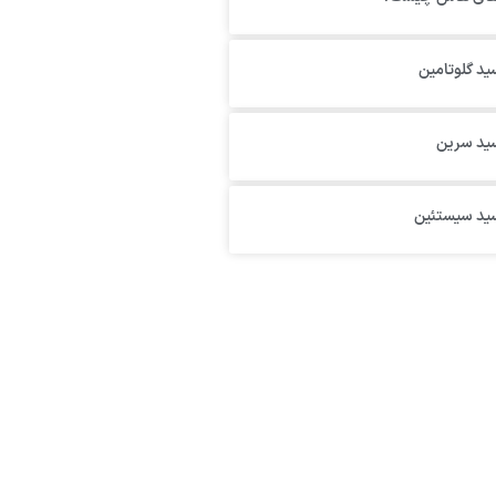
ید گلوتامین
سید سرین
سید سیستئین