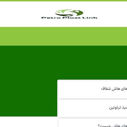
 های هاش شفاف
ید ترئونین
 های هاش چیست؟