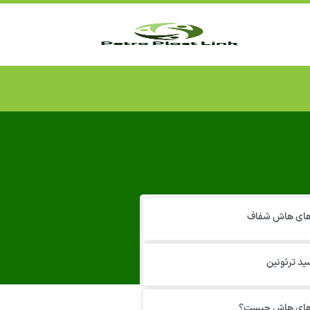
 های هاش شفاف
ید ترئونین
 های هاش چیست؟