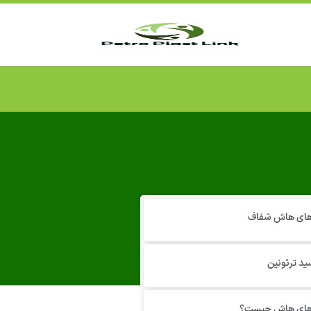
 های هاش شفاف
ید ترئونین
 های هاش چیست؟