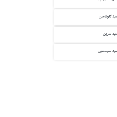
ید گلوتامین
سید سرین
سید سیستئین