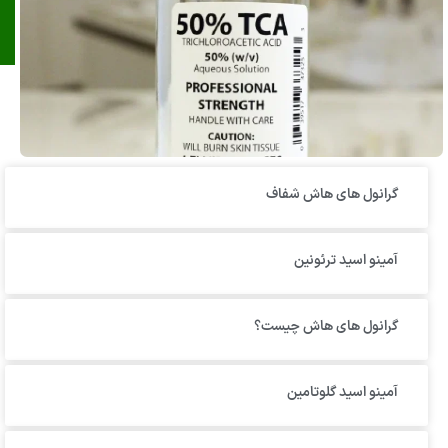
گرانول‌ های هاش شفاف
آمینو اسید ترئونین
گرانول های هاش چیست؟
آمینو اسید گلوتامین