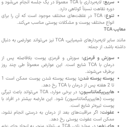
سریع:
لایه‌برداری با TCA معمولاً در یک جلسه انجام می‌شود و
دوره نقاهت نسبتاً کوتاهی دارد.
تنوع:
TCA در غلظت‌های مختلف موجود است که آن را برای
انواع مختلف پوست و مشکلات پوستی مناسب می‌کند.
ب
TCA
مانند سایر لایه‌بردارهای شیمیایی، TCA نیز می‌تواند عوارضی به دنبال
 باشد، از جمله:
سوزش و قرمزی:
سوزش و قرمزی پوست بلافاصله پس از
درمان با TCA شایع است. این عوارض معمولاً طی چند روز
برطرف می‌شوند.
پوسته پوسته شدن:
پوسته پوسته شدن پوست ممکن است 1
تا 2 هفته پس از درمان با TCA رخ دهد.
هایپرپیگمانتاسیون:
در برخی موارد، TCA می‌تواند باعث تیرگی
پوست (هایپرپیگمانتاسیون) شود. این عارضه بیشتر در افراد با
پوست تیره‌تر شایع است.
عفونت:
اگر مراقبت‌های بعد از درمان به درستی انجام نشود،
ممکن است عفونت پوستی رخ دهد.
جای زخم:
در موارد نادر، TCA می‌تواند منجر به ایجاد جای زخم