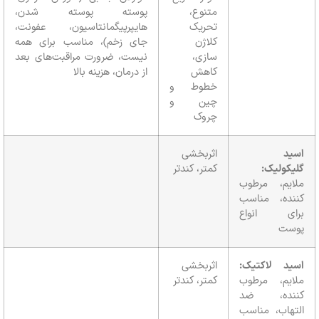
متنوع،
پوسته پوسته شدن،
تحریک
هایپرپیگمانتاسیون، عفونت،
کلاژن
جای زخم)، مناسب برای همه
سازی،
نیست، ضرورت مراقبت‌های بعد
کاهش
از درمان، هزینه بالا
خطوط و
چین و
چروک
ید
اثربخشی
کولیک:
کمتر، کندتر
ایم، مرطوب
نده، مناسب
ای انواع
ست
ید لاکتیک:
اثربخشی
ایم، مرطوب
کمتر، کندتر
نده، ضد
تهاب، مناسب