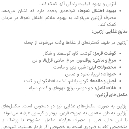
آنژین و بهبود کیفیت زندگی آنها کمک کند.
بهبود اختلال نعوظ:
شواهدی وجود دارد که نشان می‌دهد
مصرف آرژنین می‌تواند به بهبود علائم اختلال نعوظ در مردان
کمک کند.
 غذایی آرژنین:
ن در طیف گسترده‌ای از غذاها یافت می‌شود، از جمله:
گوشت قرمز:
گوشت گاو، گوسفند و شکار
مرغ و ماهی:
بوقلمون، مرغ، ماهی قزل‌آلا و تن
محصولات لبنی:
شیر، پنیر و ماست
حبوبات:
لوبیا، نخود و عدس
آجیل و دانه‌ها:
گردو، بادام، تخمه آفتابگردان و کنجد
غلات کامل:
جو دوسر، برنج قهوه‌ای و گندم سیاه
های آرژنین:
ین به صورت مکمل‌های غذایی نیز در دسترس است. مکمل‌های
ن به طور معمول به صورت قرص، پودر و کپسول عرضه می‌شوند.
ین حال، قبل از مصرف هرگونه مکمل، مشورت با پزشک یا
ص تغذیه ضروری است، به خصوص اگر باردار هستید، شیردهی