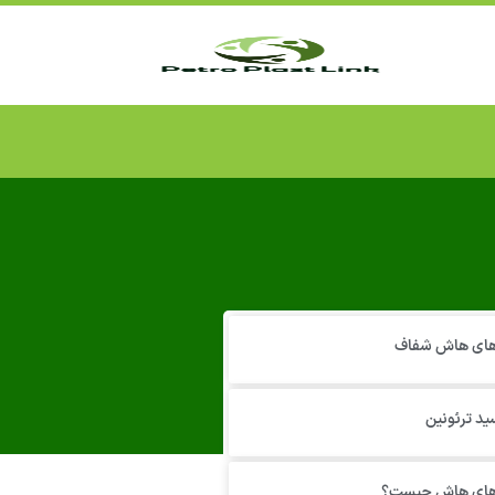
 های هاش شفاف
ید ترئونین
 های هاش چیست؟