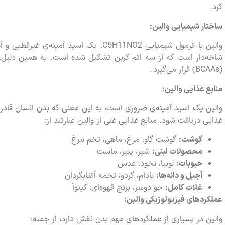
کرد.
ساختار شیمیایی والین:
والین با فرمول شیمیایی C5H11NO2، یک اسید 
شاخه‌دار است که از سه اتم کربن تشکیل شده است. به همین دلیل، وا
(BCAAs) قرار می‌گیرد.
منابع غذایی والین:
والین یک اسید آمینه‌ی ضروری است، به این معنی که بدن انسان قادر به
غذایی دریافت شود. منابع غذایی غنی از والین عبارتند از:
گوشت:
گوشت گاو، مرغ، ماهی، تخم مرغ
محصولات لبنی:
شیر، پنیر، ماست
حبوبات:
لوبیا، نخود، عدس
آجیل و دانه‌ها:
بادام، گردو، تخمه آفتابگردان
غلات کامل:
جو دوسر، برنج قهوه‌ای، کینوآ
عملکردهای فیزیولوژیکی والین:
والین در بسیاری از عملکردهای مهم بدن نقش دارد، از جمله: