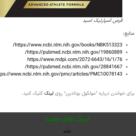
قرص آسپارتیک اسید
:
https://www.ncbi.nlm.nih.gov/books/NBK513323/
https://pubmed.ncbi.nlm.nih.gov/19860889/
https://www.mdpi.com/2072-6643/16/1/76
https://pubmed.ncbi.nlm.nih.gov/28841667/
https://www.ncbi.nlm.nih.gov/pmc/articles/PMC10078143/
خواندن درباره “مولکول بوتادین” روی
لینک
کلیک کنید.
لینک های مفید
خانه