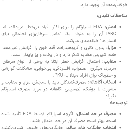
ی‌مدت آن وجود دارد.
ظات کلیدی:
ایمنی:
FDA اسپارتام را برای اکثر افراد بی‌خطر می‌داند، اما
IARC آن را به عنوان یک “عامل سرطان‌زای احتمالی برای
انسان‌ها” طبقه‌بندی می‌کند.
مزایا:
بدون کالری و کربوهیدرات، قند خون را افزایش نمی‌دهد،
طعم شیرینی مشابه شکر دارد و در پخت و پز پایدار است.
معایب:
احتمال افزایش خطر ابتلا به برخی از انواع سرطان،
سردرد، میگرن، اضطراب، افسردگی، بی‌خوابی، مشکلات گوارشی
و خطرناک برای افراد مبتلا به PKU.
انتخاب آگاهانه:
مصرف‌کنندگان باید با سنجش مزایا و معایب و
مشورت با پزشک، تصمیمی آگاهانه در مورد مصرف اسپارتام
بگیرند.
‌ها:
مصرف در حد اعتدال:
اگرچه اسپارتام توسط FDA تأیید شده
است، بهتر است مصرف آن در حد اعتدال باشد.
انتخاب جایگزین‌های سالم:
جایگزین‌های طبیعی شیرین‌کننده