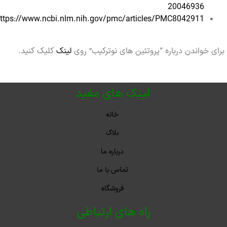
20046936
https://www.ncbi.nlm.nih.gov/pmc/articles/PMC8042911/
خواندن درباره “پروتئین‌ های نوترکیب” روی
لینک
کلیک کنید.
لینک های مفید
خانه
بلاگ
درباره ما
تماس با ما
فروشگاه
راه های ارتباطی